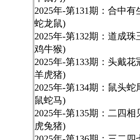
2025年-第131期：合
蛇龙鼠)
2025年-第132期：道
鸡牛猴)
2025年-第133期：头
羊虎猪)
2025年-第134期：鼠
鼠蛇马)
2025年-第135期：二
虎兔猪)
2025年-第136期：三