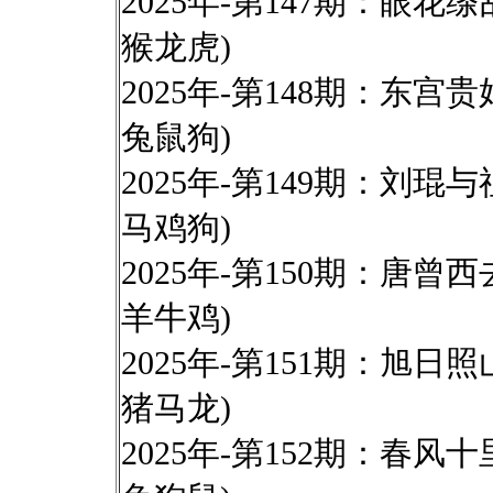
2025年-第147期：眼
猴龙虎)
2025年-第148期：东
兔鼠狗)
2025年-第149期：刘
马鸡狗)
2025年-第150期：唐
羊牛鸡)
2025年-第151期：旭
猪马龙)
2025年-第152期：春