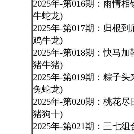
2025年-第016期：雨
牛蛇龙)
2025年-第017期：归
鸡牛龙)
2025年-第018期：快
猪牛猪)
2025年-第019期：粽
兔蛇龙)
2025年-第020期：桃
猪狗十)
2025年-第021期：三