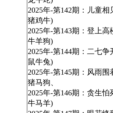
2025年-第142期：儿
猪鸡牛)
2025年-第143期：登
牛羊狗)
2025年-第144期：二
鼠牛兔)
2025年-第145期：风
猪马狗、
2025年-第146期：贪
牛马羊)