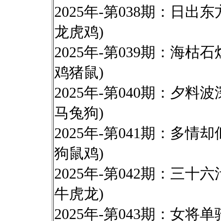
2025年-第038期：日
龙虎鸡)
2025年-第039期：海
鸡猪鼠)
2025年-第040期：夕
马兔狗)
2025年-第041期：多
狗鼠鸡)
2025年-第042期：三
牛虎龙)
2025年-第043期：女