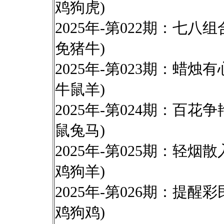
鸡狗虎)
2025年-第022期：七
免猪牛)
2025年-第023期：蜡
牛鼠羊)
2025年-第024期：百
鼠兔马)
2025年-第025期：轻
鸡狗羊)
2025年-第026期：提
鸡狗鸡)