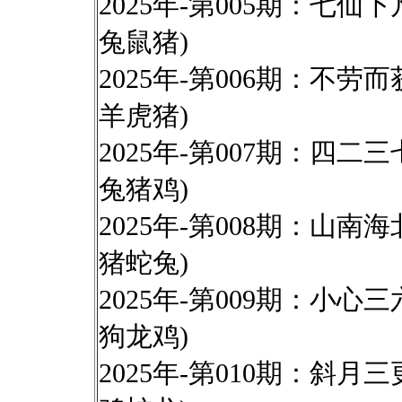
2025年-第005期：七
兔鼠猪)
2025年-第006期：不
羊虎猪)
2025年-第007期：四
兔猪鸡)
2025年-第008期：山
猪蛇兔)
2025年-第009期：小
狗龙鸡)
2025年-第010期：斜