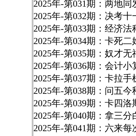
2025年-第031期：两地
2025年-第032期：决考
2025年-第033期：经济
2025年-第034期：卡死
2025年-第035期：奴才
2025年-第036期：会计
2025年-第037期：卡拉
2025年-第038期：问五
2025年-第039期：卡四
2025年-第040期：拿三
2025年-第041期：六来