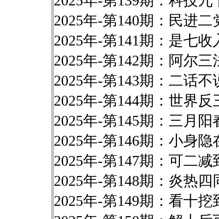
2025年-第139期：科技
2025年-第140期：民进
2025年-第141期：是七
2025年-第142期：阿尔
2025年-第143期：二话
2025年-第144期：世界
2025年-第145期：三月
2025年-第146期：小身
2025年-第147期：可二
2025年-第148期：炎热
2025年-第149期：看十