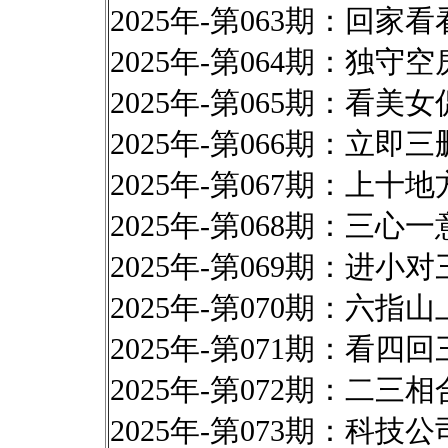
2025年-第063期：回家
2025年-第064期：独守
2025年-第065期：看美
2025年-第066期：立即
2025年-第067期：上十
2025年-第068期：三心
2025年-第069期：进小
2025年-第070期：六指
2025年-第071期：看四
2025年-第072期：二三
2025年-第073期：科技