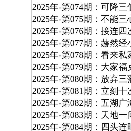
2025年-第074期：可降
2025年-第075期：不能
2025年-第076期：接连
2025年-第077期：赫然
2025年-第078期：看来
2025年-第079期：大家
2025年-第080期：放弃
2025年-第081期：立刻
2025年-第082期：五湖
2025年-第083期：天地
2025年-第084期：四头