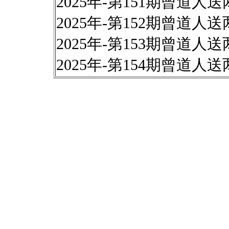
2025年-第151期曾道人
2025年-第152期曾道人
2025年-第153期曾道人
2025年-第154期曾道人