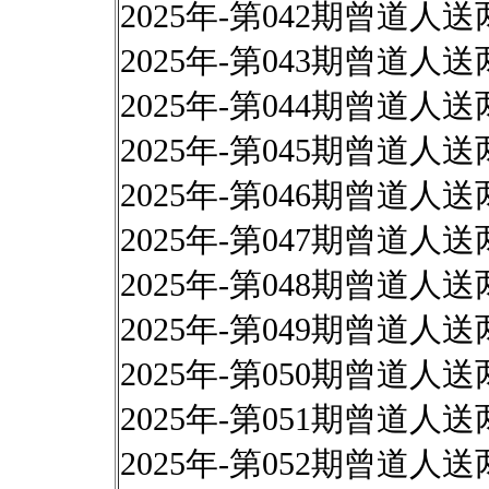
2025年-第042期曾道人
2025年-第043期曾道人
2025年-第044期曾道人
2025年-第045期曾道人
2025年-第046期曾道人
2025年-第047期曾道人
2025年-第048期曾道人
2025年-第049期曾道人
2025年-第050期曾道人
2025年-第051期曾道人
2025年-第052期曾道人