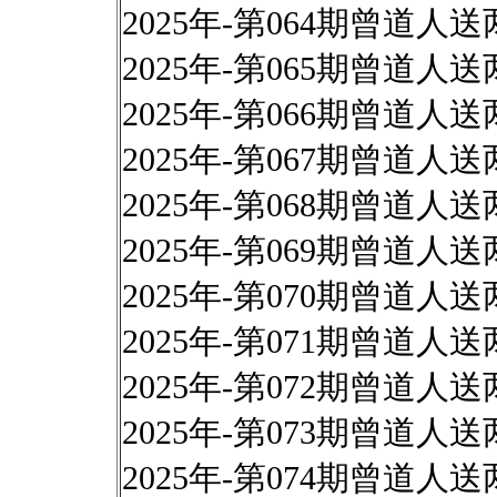
2025年-第064期曾道人
2025年-第065期曾道人
2025年-第066期曾道人
2025年-第067期曾道人
2025年-第068期曾道人
2025年-第069期曾道人
2025年-第070期曾道人
2025年-第071期曾道人
2025年-第072期曾道人
2025年-第073期曾道人
2025年-第074期曾道人