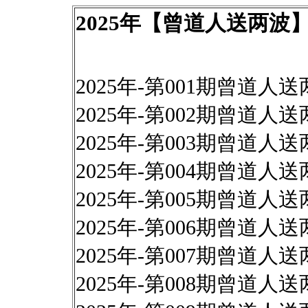
2025年【曾道人送两波】(0
2025年-第001期曾道人
2025年-第002期曾道人
2025年-第003期曾道人
2025年-第004期曾道人
2025年-第005期曾道人
2025年-第006期曾道人
2025年-第007期曾道人
2025年-第008期曾道人