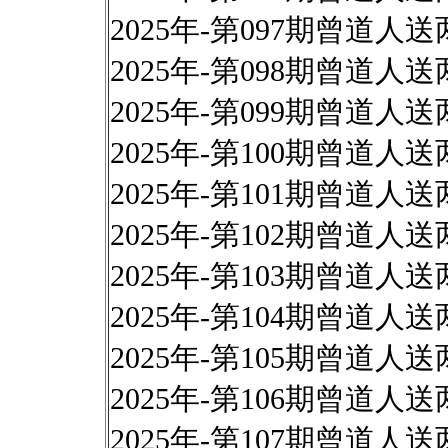
2025年-第097期曾道人
2025年-第098期曾道人
2025年-第099期曾道人
2025年-第100期曾道人
2025年-第101期曾道人
2025年-第102期曾道人
2025年-第103期曾道人
2025年-第104期曾道人
2025年-第105期曾道人
2025年-第106期曾道人
2025年-第107期曾道人