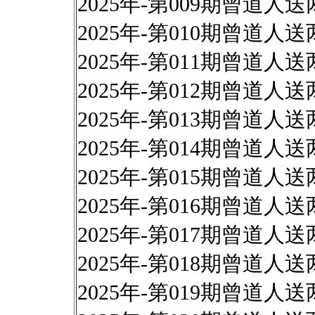
2025年-第009期曾道人
2025年-第010期曾道人
2025年-第011期曾道人
2025年-第012期曾道人
2025年-第013期曾道人
2025年-第014期曾道人
2025年-第015期曾道人
2025年-第016期曾道人
2025年-第017期曾道人
2025年-第018期曾道人
2025年-第019期曾道人