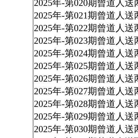
2025年-第020期曾道人
2025年-第021期曾道人
2025年-第022期曾道人
2025年-第023期曾道人
2025年-第024期曾道人
2025年-第025期曾道人
2025年-第026期曾道人
2025年-第027期曾道人
2025年-第028期曾道人
2025年-第029期曾道人
2025年-第030期曾道人