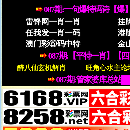
087期:一句爆特码诗【爆
雷锋网一肖一肖
挂
任我发一肖一码
港
澳门彩⑤码中特
金
087期:【平特一肖】【
醉八仙玄机解肖
旺角心水主论
087期:管家婆库总站