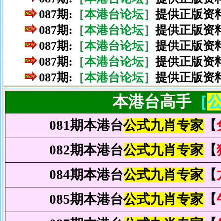
087期:
［本港台论坛］
提供正版资料
087期:
［本港台论坛］
提供正版资料
087期:
［本港台论坛］
提供正版资料
087期:
［本港台论坛］
提供正版资料
087期:
［本港台论坛］
提供正版资料
本港台高手
［
081期本港台
公式九肖专家
【
082期本港台
公式九肖专家
【
084期本港台
公式九肖专家
【
085期本港台
公式九肖专家
【