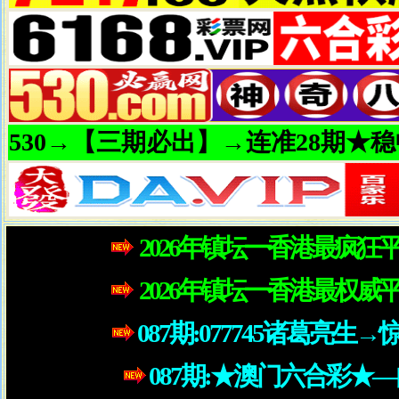
530→【三期必出】→连准28期★
2026年镇坛━香港最疯
2026年镇坛━香港最权
087期:077745诸葛亮
087期:★澳门六合彩★