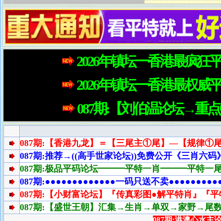
2026年镇坛━香港最疯
2026年镇坛━香港最权
087期:【刘伯温论坛→
087期:【香港九龙】＝【三尾主①尾】—【规律①尾
087期:推荐→((高手世家论坛))免费公开《三肖六
087期:极品平码论坛━━━平特一肖━━━平特
087期:●●●●●●●●●●●●●一码只送不卖●●●●●●●
087期:【小财富论坛】『传真彩图●解平特肖』『
087期:【盛世王朝】汇集→生肖→单双→家野→尾
087期:港澳心水