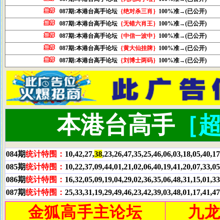
087期:本港台高手论坛
｛绝对杀三肖｝
100%准→(已公开)
087期:本港台高手论坛
｛无错六肖王｝
100%准→(已公开)
087期:本港台高手论坛
｛中信一波中｝
100%准→(已公开)
087期:本港台高手论坛
｛黄大仙挂牌｝
100%准→(已公开)
087期:本港台高手论坛
｛刘博士两码｝
100%准→(已公开)
本港台高手
［超
084期
统计特围：
10,42,27,
38
,23,26,47,35,25,46,06,03,18,05,40,
085期
统计特围：
10,22,37,09,44,01,21,02,06,40,19,41,20,07,33,05
086期
统计特围：
16,32,05,09,19,04,29,02,36,35,06,48,31,15,01,33
087期
统计特围：
25,33,31,19,29,49,46,23,42,39,03,48,01,17,41,
金狐高手主论坛
九