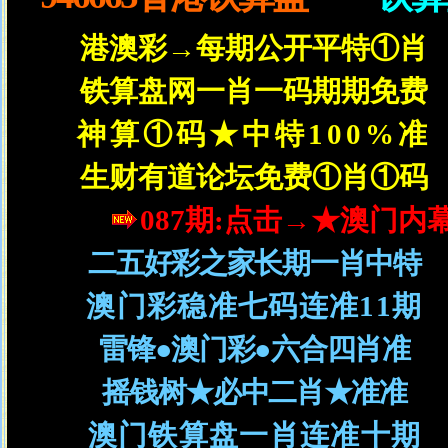
港澳彩→每期公开平特①肖
铁算盘网一肖一码期期免费
神算①码★中特100%准
生财有道论坛免费①肖①码
087期:点击→★澳门
二五好彩之家长期一肖中特
澳门彩稳准七码连准11期
雷锋●澳门彩●六合四肖准
摇钱树★必中二肖★准准
澳门铁算盘一肖连准十期