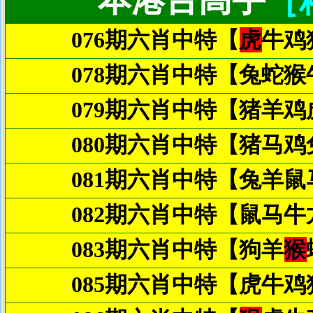
076期六肖中特【
虎
牛鸡
078期六肖中特【兔蛇猴
079期六肖中特【猪羊鸡
080期六肖中特【猪马鸡
081期六肖中特【兔羊鼠
082期六肖中特【鼠马牛
083期六肖中特【狗羊
猴
085期六肖中特【虎牛鸡