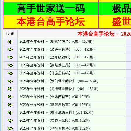
高手世家送一码
极
本港台高手论坛
盛
本港台高手论坛→ 20
状 态
2026年全年资料┠【财富特码诗】(001—152期)
2026年全年资料┠【波色生肖诗】（001—152期）
2026年全年资料┠【全年欲钱料】（001—152期）
2026年全年资料┠【期期杀三尾】（001—152期）
2026年全年资料┠【什么是特码】（001—153期）
2026年全年资料┠【澳门葡京赌侠】（001—152期）
2026年全年资料┠【另版葡京赌侠】（001—152期）
2026年全年资料┠【全杀两肖三】(001-152期)
2026年全年资料┠【脑筋急转弯】(001-152期)
2026年全年资料┠【曾士成语三肖】(001-152期)
2026年全年资料┠【曾道人禁段】(001-152期)
2026年全年资料┠【半句玄机诗】(001-152期)